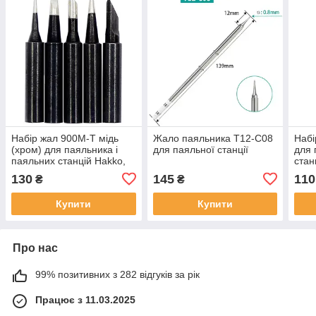
Набір жал 900M-T мідь
Жало паяльника T12-C08
Набі
(хром) для паяльника і
для паяльної станції
для 
паяльних станцій Hakko,
стан
Lukey, Аtten, 936, 937,
Аtte
130
145
110
₴
₴
938, 969, 8586, 852D
8586
Купити
Купити
Про нас
99% позитивних з 282 відгуків за рік
Працює з 11.03.2025