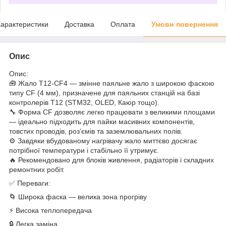
арактеристики
Доставка
Оплата
Умови повернення
Опис
Опис:
🧰 Жало T12-CF4 — змінне паяльне жало з широкою фаскою
типу CF (4 мм), призначене для паяльних станцій на базі
контролерів T12 (STM32, OLED, Каюр тощо).
🔧 Форма CF дозволяє легко працювати з великими площами
— ідеально підходить для пайки масивних компонентів,
товстих проводів, роз’ємів та заземлювальних полів.
⚙️ Завдяки вбудованому нагрівачу жало миттєво досягає
потрібної температури і стабільно її утримує.
🔥 Рекомендовано для блоків живлення, радіаторів і складних
ремонтних робіт.
✅ Переваги:
🌀 Широка фаска — велика зона прогріву
⚡ Висока теплопередача
🔒 Легка заміна