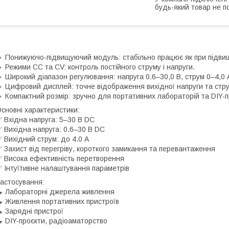
будь-який товар не п
 Понижуючо-підвищуючий модуль: стабільно працює як при підвищен
 Режими CC та CV: контроль постійного струму і напруги.
 Широкий діапазон регулювання: напруга 0.6–30,0 В, струм 0–4,0 
 Цифровий дисплей: точне відображення вихідної напруги та стру
 Компактний розмір: зручно для портативних лабораторій та DIY-п
сновні характеристики:
 Вхідна напруга: 5–30 В DC
 Вихідна напруга: 0.6–30 В DC
 Вихідний струм: до 4.0 А
 Захист від перегріву, короткого замикання та перевантаження
 Висока ефективність перетворення
 Інтуїтивне налаштування параметрів
астосування:
 Лабораторні джерела живлення
 Живлення портативних пристроїв
 Зарядні пристрої
 DIY-проєкти, радіоаматорство