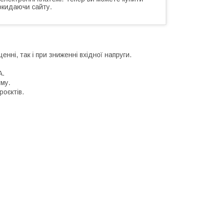
окидаючи сайту.
ні, так і при зниженні вхідної напруги.
А.
му.
роєктів.