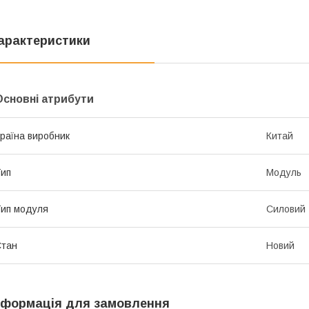
арактеристики
Основні атрибути
раїна виробник
Китай
ип
Модуль
ип модуля
Силовий
Стан
Новий
нформація для замовлення