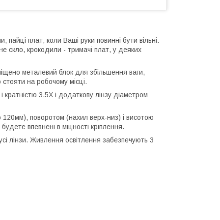
, пайці плат, коли Ваші руки повинні бути вільні.
не скло, крокодили - тримачі плат, у деяких
іщено металевий блок для збільшення ваги,
 стояти на робочому місці.
і кратністю 3.5Х і додаткову лінзу діаметром
120мм), поворотом (нахил верх-низ) і висотою
 будете впевнені в міцності кріплення.
усі лінзи. Живлення освітлення забезпечують 3