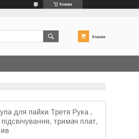
Кошик
Кошик
па для пайки Третя Рука ,
 підсвічування, тримач плат,
тив