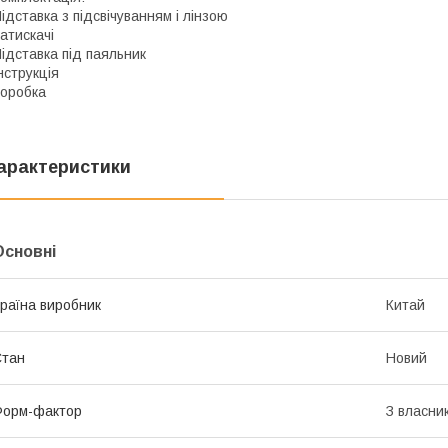
ідставка з підсвічуванням і лінзою
атискачі
ідставка під паяльник
нструкція
оробка
арактеристики
Основні
раїна виробник
Китай
Стан
Новий
Форм-фактор
З власни