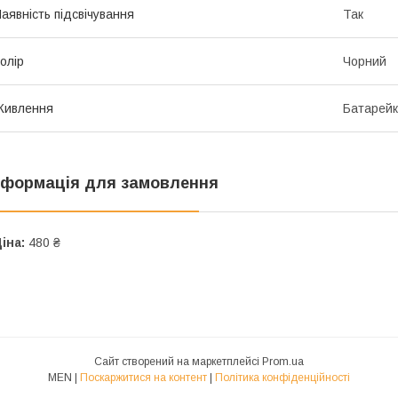
аявність підсвічування
Так
олір
Чорний
Живлення
Батарейк
нформація для замовлення
іна:
480 ₴
Сайт створений на маркетплейсі
Prom.ua
MEN |
Поскаржитися на контент
|
Політика конфіденційності