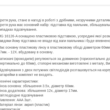
ретя рука, стане в нагоді в роботі з дрібними, незручними деталями
ретя рука має основний набір: підставка під паяльник, збільшуваль
ипадках підсвічування.
G 16126-A оснащено пластиковою підставкою, усередині якої розм
авдяки йому підставка не впаде від ваги паяльника і буде впевнено
ає основну пластикову лінзу в пластиковому ободі діаметром 60мм 
7мм. - 12Х. вбудовану в основну.
атискачі (крокодили) регулюються за довжиною (горизонтально до 
вертикально до 60мм), стопорні механізми виготовлені з металу, Ви
ідсвічування з двох потужних світлодіодів розташовується на корп
атарейки в комплект не входять.
ехнічні характеристики:
інза основна: збільшення 3.5х, діаметр 60мм.
інза додаткова: збільшення 12х, діаметр 17мм.
вітлодіодне підсвічування
ивлення: ААА 3шт.
атеріал лінзи: акрил (пластик)
омплектація: