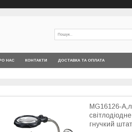
РО НАС
КОНТАКТИ
ДОСТАВКА ТА ОПЛАТА
MG16126-A,лу
світлодіодне
гнучкий шта